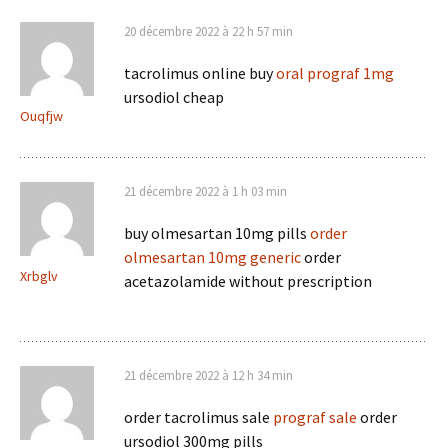
20 décembre 2022 à 22 h 57 min
tacrolimus online buy
oral prograf 1mg
ursodiol cheap
Ouqfjw
21 décembre 2022 à 1 h 03 min
buy olmesartan 10mg pills
order
olmesartan 10mg generic
order
Xrbglv
acetazolamide without prescription
21 décembre 2022 à 12 h 34 min
order tacrolimus sale
prograf sale
order
ursodiol 300mg pills