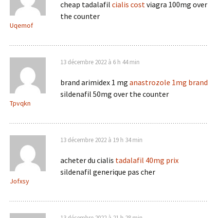
cheap tadalafil
cialis cost
viagra 100mg over
the counter
Uqemof
13 décembre 2022 à 6 h 44 min
brand arimidex 1 mg
anastrozole 1mg brand
sildenafil 50mg over the counter
Tpvqkn
13 décembre 2022 à 19 h 34 min
acheter du cialis
tadalafil 40mg prix
sildenafil generique pas cher
Jofxsy
13 décembre 2022 à 21 h 28 min