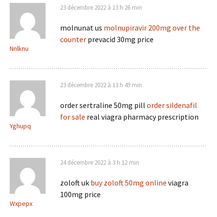
23 décembre 2022 à 13 h 26 min
molnunat us
molnupiravir 200mg over the
counter
prevacid 30mg price
Nnlknu
23 décembre 2022 à 13 h 49 min
order sertraline 50mg pill
order sildenafil
for sale
real viagra pharmacy prescription
Yghupq
24 décembre 2022 à 3 h 12 min
zoloft uk
buy zoloft 50mg online
viagra
100mg price
Wxpepx