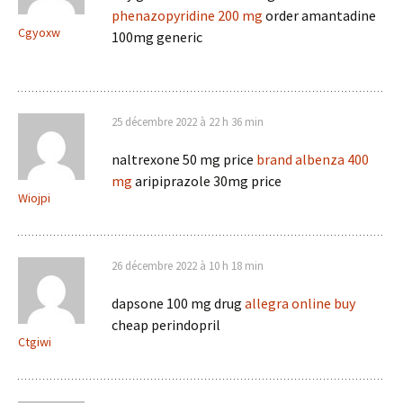
phenazopyridine 200 mg
order amantadine
Cgyoxw
100mg generic
25 décembre 2022 à 22 h 36 min
naltrexone 50 mg price
brand albenza 400
mg
aripiprazole 30mg price
Wiojpi
26 décembre 2022 à 10 h 18 min
dapsone 100 mg drug
allegra online buy
cheap perindopril
Ctgiwi