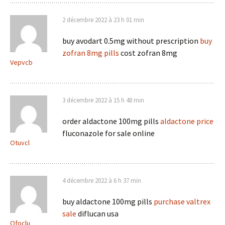
2 décembre 2022 à 23 h 01 min
buy avodart 0.5mg without prescription
buy
zofran 8mg pills
cost zofran 8mg
Vepvcb
3 décembre 2022 à 15 h 48 min
order aldactone 100mg pills
aldactone price
fluconazole for sale online
Otuvcl
4 décembre 2022 à 6 h 37 min
buy aldactone 100mg pills
purchase valtrex
sale
diflucan usa
Ofoclu