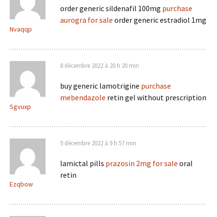
order generic sildenafil 100mg
purchase
aurogra for sale
order generic estradiol 1mg
Nvaqqp
8 décembre 2022 à 20 h 20 min
buy generic lamotrigine
purchase
mebendazole
retin gel without prescription
Sgvuxp
9 décembre 2022 à 9 h 57 min
lamictal pills
prazosin 2mg for sale
oral
retin
Ezqbow