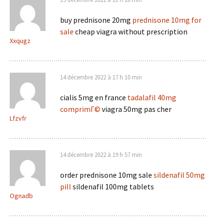
buy prednisone 20mg
prednisone 10mg for
sale
cheap viagra without prescription
Xxqugz
14 décembre 2022 à 17 h 10 min
cialis 5mg en france
tadalafil 40mg
comprimГ©
viagra 50mg pas cher
Lfzvfr
14 décembre 2022 à 19 h 57 min
order prednisone 10mg sale
sildenafil 50mg
pill
sildenafil 100mg tablets
Ognadb