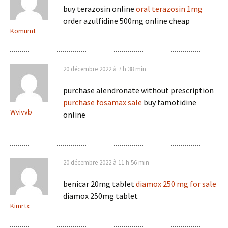
buy terazosin online
oral terazosin 1mg
order azulfidine 500mg online cheap
Komumt
20 décembre 2022 à 7 h 38 min
purchase alendronate without prescription
purchase fosamax sale
buy famotidine
Wvivvb
online
20 décembre 2022 à 11 h 56 min
benicar 20mg tablet
diamox 250 mg for sale
diamox 250mg tablet
Kimrtx