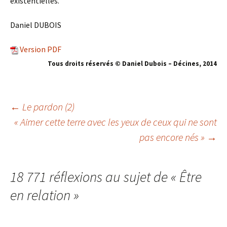
existentielles.
Daniel DUBOIS
Version PDF
Tous droits réservés © Daniel Dubois – Décines, 201
4
←
Le pardon (2)
« Aimer cette terre avec les yeux de ceux qui ne sont
Navigation
pas encore nés »
→
des
18 771 réflexions au sujet de «
Être
articles
en relation
»