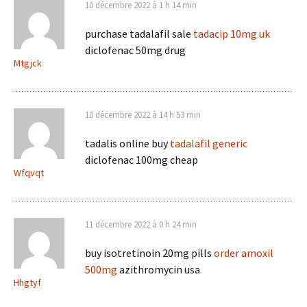
10 décembre 2022 à 1 h 14 min
purchase tadalafil sale
tadacip 10mg uk
diclofenac 50mg drug
Mtgjck
10 décembre 2022 à 14 h 53 min
tadalis online buy
tadalafil generic
diclofenac 100mg cheap
Wfqvqt
11 décembre 2022 à 0 h 24 min
buy isotretinoin 20mg pills
order amoxil
500mg
azithromycin usa
Hhgtyf