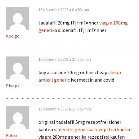
15 décembre 2022 à 8 h 50 min
tadalafil 20mg fГјr mГ¤nner
viagra 100mg
generika
sildenafil fГјr mГ¤nner
Koolgc
15 décembre 2022 à 21 h 55 min
buy accutane 20mg online cheap
cheap
amoxil generic
ivermectin and covid
Pfwrpx
15 décembre 2022 à 21 h 56 min
original tadalafil 5mg rezeptfrei sicher
kaufen
sildenafil generika rezeptfrei kaufen
Kntlxz
viagra 200mg generika rezeptfrei kaufen