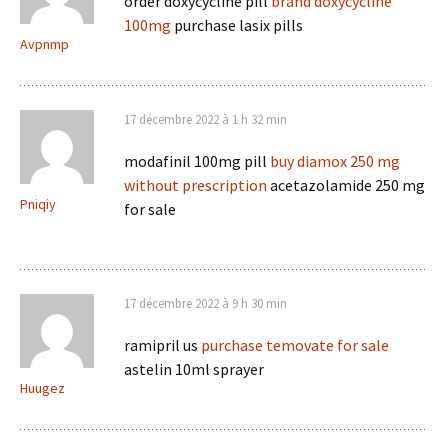
order doxycycline pill
brand doxycycline
100mg
purchase lasix pills
Avpnmp
17 décembre 2022 à 1 h 32 min
modafinil 100mg pill
buy diamox 250 mg
without prescription
acetazolamide 250 mg
Pniqiy
for sale
17 décembre 2022 à 9 h 30 min
ramipril us
purchase temovate for sale
astelin 10ml sprayer
Huugez