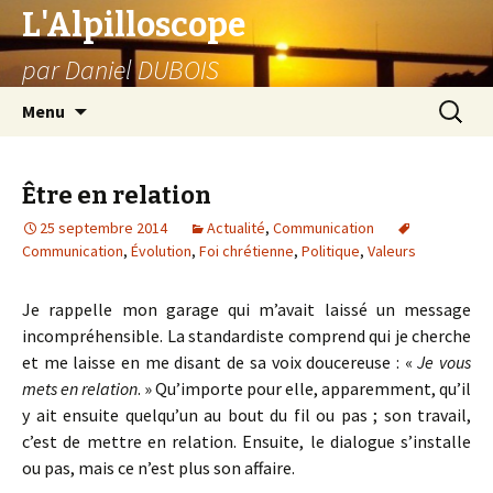
L'Alpilloscope
par Daniel DUBOIS
Aller
Recherc
Menu
au
contenu
Être en relation
25 septembre 2014
Actualité
,
Communication
Communication
,
Évolution
,
Foi chrétienne
,
Politique
,
Valeurs
Je rappelle mon garage qui m’avait laissé un message
incompréhensible. La standardiste comprend qui je cherche
et me laisse en me disant de sa voix doucereuse : «
Je vous
mets en relation
. » Qu’importe pour elle, apparemment, qu’il
y ait ensuite quelqu’un au bout du fil ou pas ; son travail,
c’est de mettre en relation. Ensuite, le dialogue s’installe
ou pas, mais ce n’est plus son affaire.