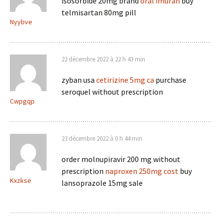
isosorbide 20mg brand
oral imuran
buy
telmisartan 80mg pill
Nyybve
22 décembre 2022 à 22 h 43 min
zyban usa
cetirizine 5mg ca
purchase
seroquel without prescription
Cwpgqp
23 décembre 2022 à 0 h 44 min
order molnupiravir 200 mg without
prescription
naproxen 250mg cost
buy
Kxzkse
lansoprazole 15mg sale