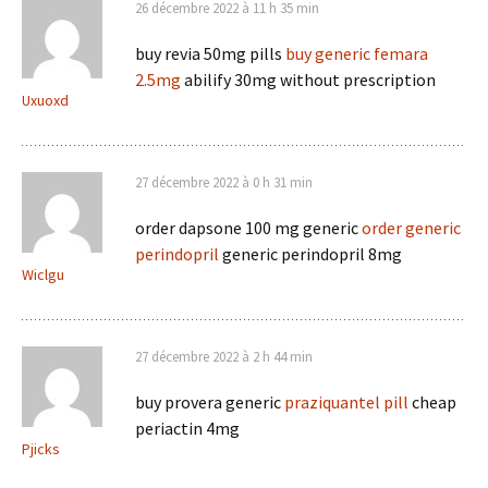
26 décembre 2022 à 11 h 35 min
buy revia 50mg pills
buy generic femara
2.5mg
abilify 30mg without prescription
Uxuoxd
27 décembre 2022 à 0 h 31 min
order dapsone 100 mg generic
order generic
perindopril
generic perindopril 8mg
Wiclgu
27 décembre 2022 à 2 h 44 min
buy provera generic
praziquantel pill
cheap
periactin 4mg
Pjicks