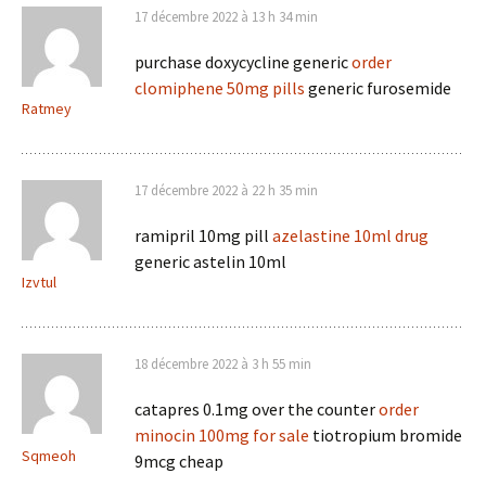
17 décembre 2022 à 13 h 34 min
purchase doxycycline generic
order
clomiphene 50mg pills
generic furosemide
Ratmey
17 décembre 2022 à 22 h 35 min
ramipril 10mg pill
azelastine 10ml drug
generic astelin 10ml
Izvtul
18 décembre 2022 à 3 h 55 min
catapres 0.1mg over the counter
order
minocin 100mg for sale
tiotropium bromide
Sqmeoh
9mcg cheap