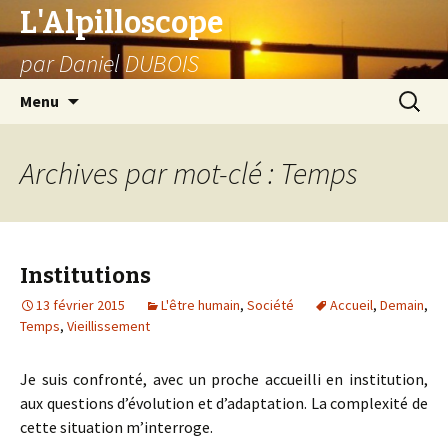
L'Alpilloscope
par Daniel DUBOIS
Aller
Recherc
Menu
au
contenu
Archives par mot-clé : Temps
Institutions
13 février 2015
L'être humain
,
Société
Accueil
,
Demain
,
Temps
,
Vieillissement
Je suis confronté, avec un proche accueilli en institution,
aux questions d’évolution et d’adaptation. La complexité de
cette situation m’interroge.