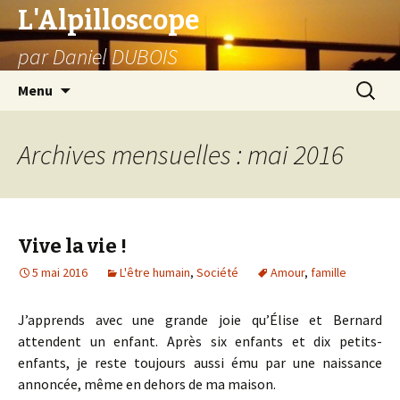
L'Alpilloscope
par Daniel DUBOIS
Aller
Recherc
Menu
au
contenu
Archives mensuelles : mai 2016
Vive la vie !
5 mai 2016
L'être humain
,
Société
Amour
,
famille
J’apprends avec une grande joie qu’Élise et Bernard
attendent un enfant. Après six enfants et dix petits-
enfants, je reste toujours aussi ému par une naissance
annoncée, même en dehors de ma maison.