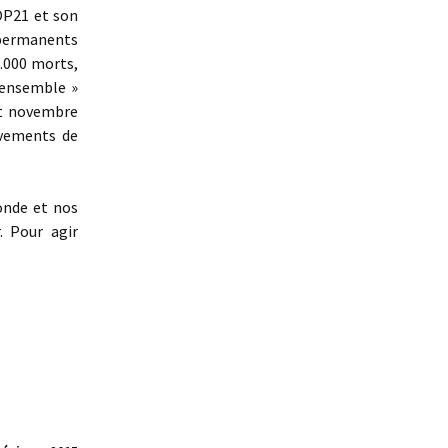
OP21 et son
 permanents
0.000 morts,
e ensemble »
et novembre
uvements de
onde et nos
. Pour agir