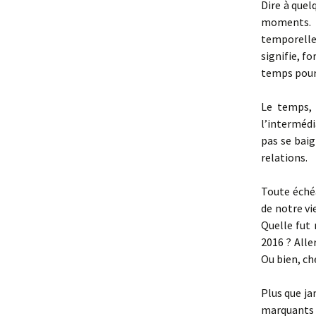
Dire à quel
moments. 
temporelle
signifie, fo
temps pour 
Le temps, 
l’intermédi
pas se baig
relations.
Toute éché
de notre vie
Quelle fut 
2016 ? Aller
Ou bien, ch
Plus que ja
marquants