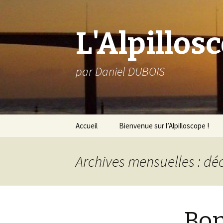
L'Alpillos
par Daniel DUBOIS
Aller
Accueil
Bienvenue sur l’Alpilloscope !
au
contenu
Archives mensuelles : d
Bon