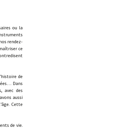
aires ou la
 instruments
 nos rendez-
maîtriser ce
contredisent
histoire de
années… Dans
s, avec des
savons aussi
’âge. Cette
nts de vie.