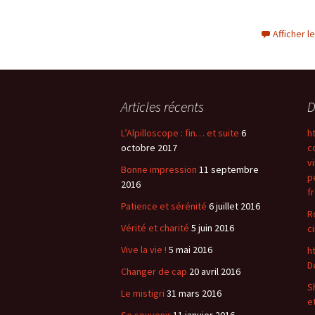
Afficher 
Articles récents
D
L’Alpilloscope : fin… et suite
6
h
octobre 2017
c
v
Bonne impression
11 septembre
p
2016
f
Patience et sérénité
6 juillet 2016
R
Vérité et charité
5 juin 2016
ci
Vive la vie !
5 mai 2016
h
Dé
Changer de cap
20 avril 2016
S
Le mistigri
31 mars 2016
e