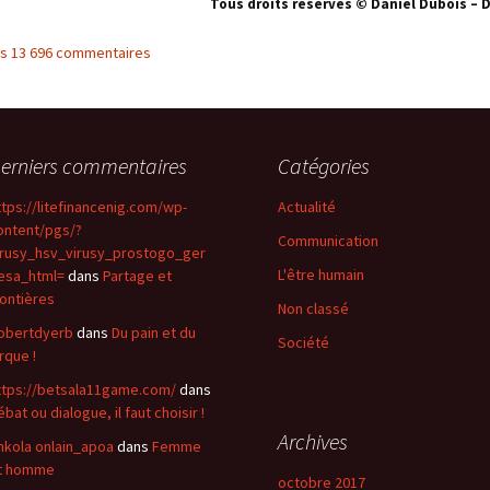
Tous droits réservés © Daniel Dubois – 
les 13 696 commentaires
erniers commentaires
Catégories
ttps://litefinancenig.com/wp-
Actualité
ontent/pgs/?
Communication
irusy_hsv_virusy_prostogo_ger
L'être humain
esa_html=
dans
Partage et
rontières
Non classé
obertdyerb
dans
Du pain et du
Société
rque !
ttps://betsala11game.com/
dans
bat ou dialogue, il faut choisir !
Archives
hkola onlain_apoa
dans
Femme
t homme
octobre 2017