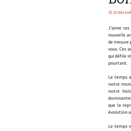
20 décem
J’aime ces
nouvelle an
de mesure p
vous. Ces a
qui défile 
pourtant.
Le temps a
notre monde
notre hist
dominantes 
que la rep
évolution a
Le temps n