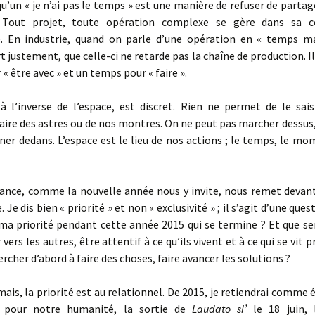
qu’un « je n’ai pas le temps » est une manière de refuser de partag
Tout projet, toute opération complexe se gère dans sa 
. En industrie, quand on parle d’une opération en « temps m
rt justement, que celle-ci ne retarde pas la chaîne de production. I
« être avec » et un temps pour « faire ».
à l’inverse de l’espace, est discret. Rien ne permet de le saisi
aire des astres ou de nos montres. On ne peut pas marcher dessus
ner dedans. L’espace est le lieu de nos actions ; le temps, le m
ance, comme la nouvelle année nous y invite, nous remet devant 
. Je dis bien « priorité » et non « exclusivité » ; il s’agit d’une ques
ma priorité pendant cette année 2015 qui se termine ? Et que se
 vers les autres, être attentif à ce qu’ils vivent et à ce qui se vit 
ercher d’abord à faire des choses, faire avancer les solutions ?
mais, la priorité est au relationnel. De 2015, je retiendrai comm
 pour notre humanité, la sortie de
Laudato si’
le 18 juin,