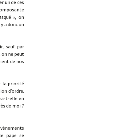
er un de ces
composante
asqué », on
l y a donc un
r, sauf par
, on ne peut
oment de nos
la priorité
tion d’ordre.
ra-t-elle en
près de moi ?
e événements
 le pape se