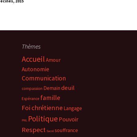
Décines, 201
5
Thèmes
Accueil
Amour
Autonomie
Communication
deuil
Demain
compassion
famille
Espérance
Foi chrétienne
Langage
Politique
Pouvoir
PNL
Respect
souffrance
Sacré