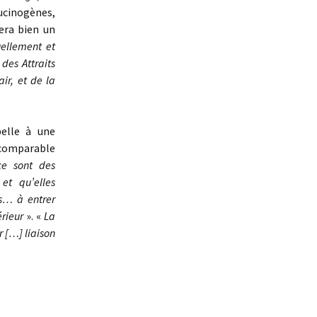
llucinogènes,
era bien un
tuellement et
des Attraits
ir, et de la
pelle à une
 comparable
e sont des
et qu’elles
s… à entrer
érieur
». «
La
 […] liaison