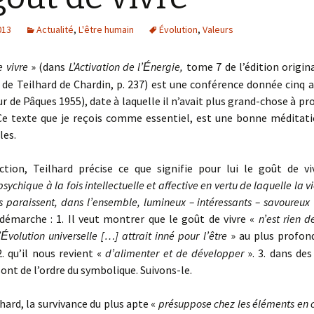
013
Actualité
,
L'être humain
Évolution
,
Valeurs
e vivre
» (dans
L’Activation de l’
nergie,
tome 7 de l’édition origina
É
de Teilhard de Chardin, p. 237) est une conférence donnée cinq 
ur de Pâques 1955), date à laquelle il n’avait plus grand-chose à pr
 Ce texte que je reçois comme essentiel, est une bonne méditati
les.
ction, Teilhard précise ce que signifie pour lui le goût de v
psychique à la fois intellectuelle et affective en vertu de laquelle la v
us paraissent, dans l’ensemble, lumineux – intéressants – savoureux
démarche : 1. Il veut montrer que le goût de vivre «
n’est rien 
’
volution universelle […] attrait inné pour l’être
» au plus profon
É
. qu’il nous revient «
d’alimenter et de développer
». 3. dans des
 sont de l’ordre du symbolique. Suivons-le.
lhard, la survivance du plus apte «
présuppose chez les éléments en 