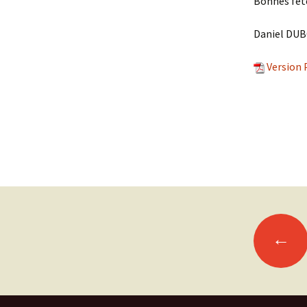
Bonnes fêt
Daniel DUB
Version 
←
Navigation
des