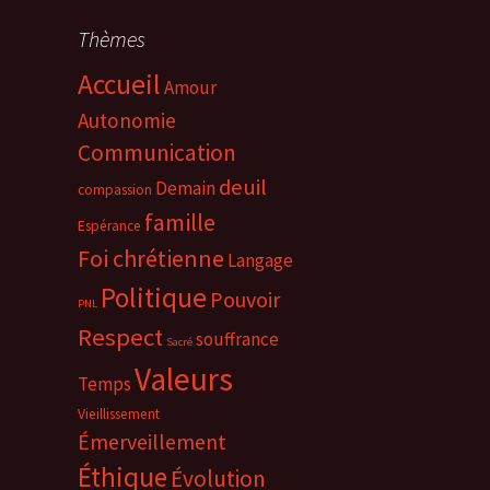
Thèmes
Accueil
Amour
Autonomie
Communication
deuil
Demain
compassion
famille
Espérance
Foi chrétienne
Langage
Politique
Pouvoir
PNL
Respect
souffrance
Sacré
Valeurs
Temps
Vieillissement
Émerveillement
Éthique
Évolution