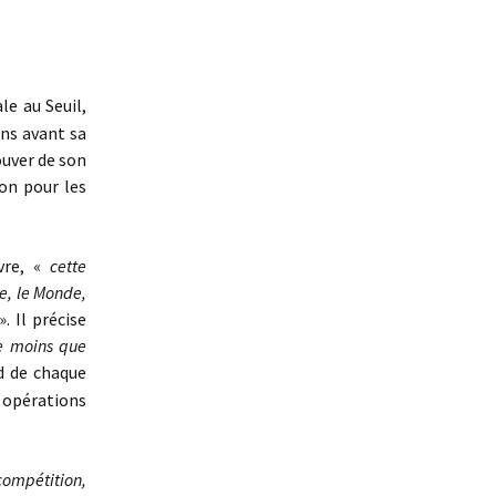
le au Seuil,
ans avant sa
ouver de son
on pour les
ivre, «
cette
ie, le Monde,
». Il précise
de moins que
d de chaque
 opérations
compétition,