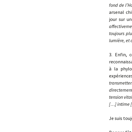
fond de l’H
arsenal ch
jour sur u
affectiveme
toujours pl
lumière, et 
3. Enfin, 
reconnaiss
à la phylo
expérienc
transmetten
directement
tension vit
[…] intime 
Je suis tou