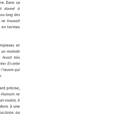
vre. Dans sa
ent donné à
t au long des
 ne trouvait
 en termes
omplexes et
l un malade
ferait très
éer. Et cette
 l’œuvre qui
»
rd précise,
ra-Humain ne
un vouloir, à
e donc à une
us large, au