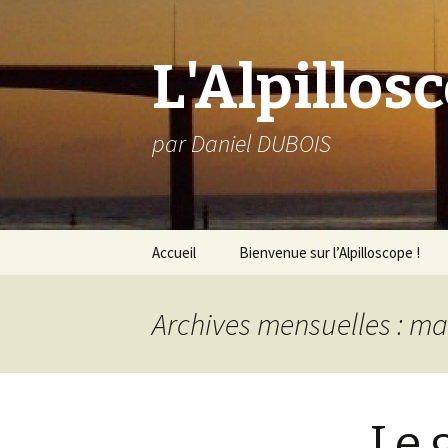
L'Alpillos
par Daniel DUBOIS
Aller
Accueil
Bienvenue sur l’Alpilloscope !
au
contenu
Archives mensuelles : ma
Le 