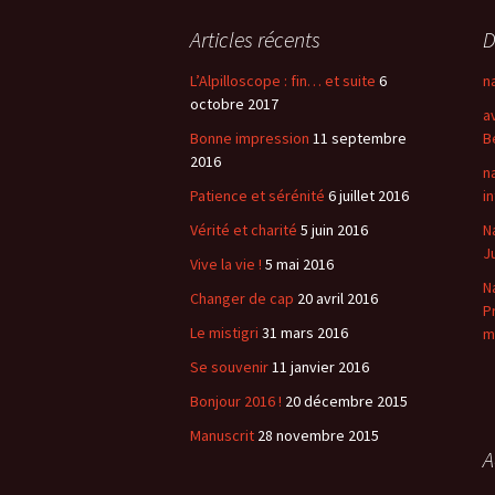
articles
Articles récents
D
L’Alpilloscope : fin… et suite
6
n
octobre 2017
a
Bonne impression
11 septembre
B
2016
n
Patience et sérénité
6 juillet 2016
i
Vérité et charité
5 juin 2016
N
J
Vive la vie !
5 mai 2016
N
Changer de cap
20 avril 2016
P
Le mistigri
31 mars 2016
m
Se souvenir
11 janvier 2016
Bonjour 2016 !
20 décembre 2015
Manuscrit
28 novembre 2015
A