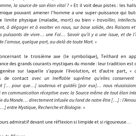
omme, la source de son élan vital ?
» Et il voit deux pistes : les ha
imique pouvant amener l’homme a une super-puissance qui but
ne limite physique (maladie, mort) ou bien «
travailler, intellec
nt, à dégager et à exalter en nous, sur base solide, des Raisons et 
us puissants de vivre… une Foi… Savoir qu’il y a une issue, et de l’a
de l’amour, quelque part, au-delà de toute Mort. »
concernant le troisième axe (le symbolique), Teilhard en ap
ance des grands courants mystiques du monde : leur tradition est
genèse sur laquelle s’appuie l’évolution, et d’autre part, «
c
es de contact
avec un Ineffable suprême qu’elles conservent 
t
[… pour que…] soutenus et guidés [par eux]… nous réussission
 en communication réceptive avec la Source même de tout élan int
ale du Monde… directement infusée au fond de notre être […] : l’Amour
[…] entre Mystique, Recherche et Biologie.
»
jours admiratif devant une réflexion si limpide et si rigoureuse…