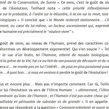
tiné de la Conservation, de Survie
». Ce sens, c’est le goût de vi
n de l’évolution, Teilhard note «
cette priorité inflexiblem
 sur le probable, à l’ordre sur le désordre, à la vie sur la mort, tou
éologiques
». Il conclut que «
le Monde resterait stationnaire… s’il
ement, au cœur de lui-même, un facteur ascensionnel qui,
exprimé
ce humaine
est précisément le “
vouloir vivre
”
».
 goût de vivre, au niveau de l’humain, prend des caractères c
désormais un développement exponentiel. Qui s’en soucie ? «
Te
 la vue d’un festin, tel l’Homme, atteint de nausée biologique, 
 la grève de la Vie, fut-ce au fait de son pouvoir de découvrir et de cr
fera
si… ne monte pas en lui l’intérêt… de plus en plus passionné pour
fiée… A quoi bon… si nous en venions à
perdre le goût de l’évolution ! 
lus et encore plus… Mais pas n’importe comment. Car là, Teilha
r lui l’évolution va vers de l’Ultra Humain : «
ultimement, l’Ult
onstruire qu’avec de l’Humain ; et l’Humain n’est pas autre chose qu’
ensifiable et périssable de subsister et de grandir
». Il en appell
ience qui répondrait à la question «
Comment entretenir et ouvrir pl