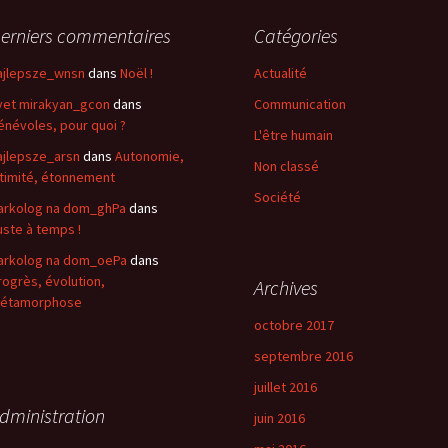
erniers commentaires
Catégories
ajlepsze_wnsn
dans
Noël !
Actualité
vet mirakyan_gcon
dans
Communication
énévoles, pour quoi ?
L'être humain
ajlepsze_arsn
dans
Autonomie,
Non classé
ntimité, étonnement
Société
arkolog na dom_ghPa
dans
uste à temps !
arkolog na dom_oePa
dans
rogrès, évolution,
Archives
étamorphose
octobre 2017
septembre 2016
juillet 2016
dministration
juin 2016