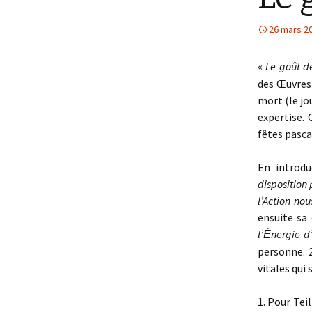
26 mars 2
«
Le goût d
des Œuvres 
mort (le jo
expertise.
fêtes pasca
En introdu
disposition 
l’Action no
ensuite sa 
l’
nergie d
É
personne. 2
vitales qui
1. Pour Tei