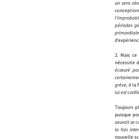
un sens obs
conceptio
l’improbable
périodes g
primordial
d’expérien
2. Mais ce
nécessite 
écœuré par
certainement
grève,
il la 
lui est con
Toujours p
puisque pou
saurait se c
la fois int
nouvelle sc