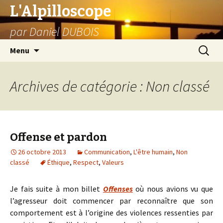
L'Alpilloscope
par Daniel DUBOIS
Aller
Recherc
Menu
au
contenu
Archives de catégorie : Non classé
Offense et pardon
26 octobre 2013
Communication
,
L'être humain
,
Non
classé
Éthique
,
Respect
,
Valeurs
Je fais suite à mon billet
Offenses
où nous avions vu que
l’agresseur doit commencer par reconnaître que son
comportement est à l’origine des violences ressenties par