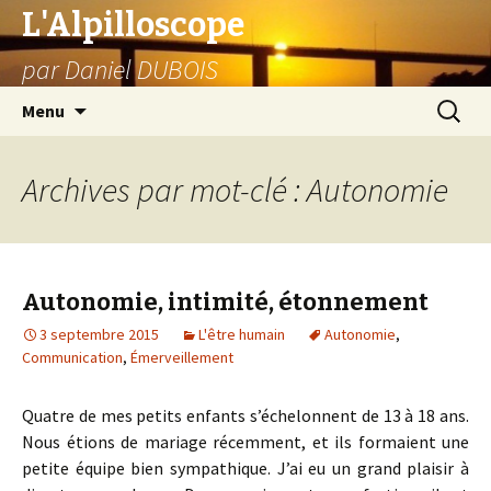
L'Alpilloscope
par Daniel DUBOIS
Aller
Recherc
Menu
au
contenu
Archives par mot-clé : Autonomie
Autonomie, intimité, étonnement
3 septembre 2015
L'être humain
Autonomie
,
Communication
,
Émerveillement
Quatre de mes petits enfants s’échelonnent de 13 à 18 ans.
Nous étions de mariage récemment, et ils formaient une
petite équipe bien sympathique. J’ai eu un grand plaisir à