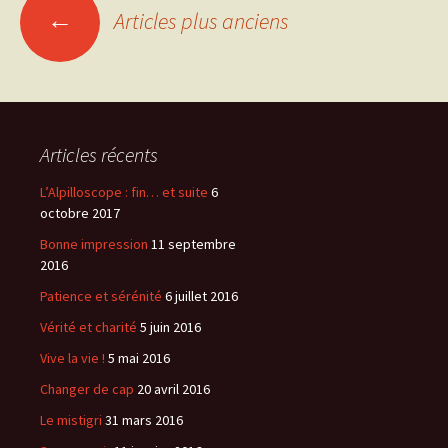
←
Articles plus anciens
Navigation
des
articles
Articles récents
L’Alpilloscope : fin… et suite
6
octobre 2017
Bonne impression
11 septembre
2016
Patience et sérénité
6 juillet 2016
Vérité et charité
5 juin 2016
Vive la vie !
5 mai 2016
Changer de cap
20 avril 2016
Le mistigri
31 mars 2016