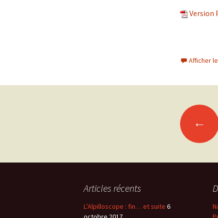
Version 
Afficher 
←
Navigation
des
articles
Articles récents
D
L’Alpilloscope : fin… et suite
6
N
octobre 2017
P