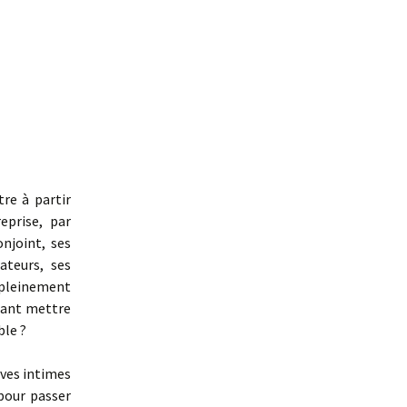
tre à partir
eprise, par
njoint, ses
ateurs, ses
 pleinement
tant mettre
ble ?
ives intimes
pour passer