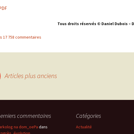
PDF
Tous droits réservés © Daniel Dubois – 
les 17 758 commentaires
Articles plus anciens
erniers commentaires
Catégories
arkolog na dom_oePa
dans
Actualité
rogrès, évolution,