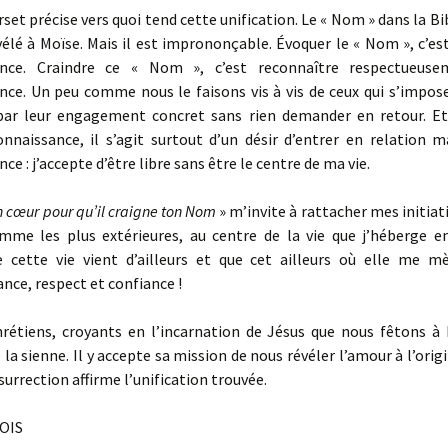
rset précise vers quoi tend cette unification. Le « Nom » dans la Bi
vélé à Moïse. Mais il est imprononçable. Évoquer le « Nom », c’es
ance. Craindre ce « Nom », c’est reconnaître respectueuse
nce. Un peu comme nous le faisons vis à vis de ceux qui s’impose
par leur engagement concret sans rien demander en retour. E
onnaissance, il s’agit surtout d’un désir d’entrer en relation m
e : j’accepte d’être libre sans être le centre de ma vie.
 cœur pour qu’il craigne ton Nom
» m’invite à rattacher mes initiati
mme les plus extérieures, au centre de la vie que j’héberge e
e cette vie vient d’ailleurs et que cet ailleurs où elle me m
nce, respect et confiance !
hrétiens, croyants en l’incarnation de Jésus que nous fêtons à 
é la sienne. Il y accepte sa mission de nous révéler l’amour à l’orig
ésurrection affirme l’unification trouvée.
OIS