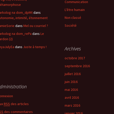
Communication
étamorphose
L'être humain
arkolog na dom_dpMt
dans
Non classé
utonomie, intimité, étonnement
Société
amieSorie
dans
Mel ou courriel ?
arkolog na dom_rePa
dans
Le
ardon (2)
nyaJulyEa
dans
Juste à temps !
Archives
octobre 2017
septembre 2016
juillet 2016
juin 2016
dministration
mai 2016
onnexion
avril 2016
lux
RSS
des articles
mars 2016
SS
des commentaires
janvier 2016