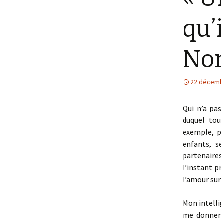
qu’
Nom
22 décem
Qui n’a pas
duquel tou
exemple, p
enfants, s
partenaire
l’instant 
l’amour sur
Mon intelli
me donnent