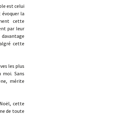
ble est celui
t évoquer la
ment cette
nt par leur
t davantage
algré cette
ves les plus
n moi. Sans
ène, mérite
Noël, cette
ine de toute