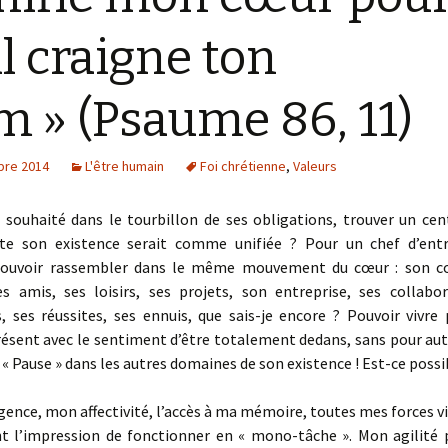
il craigne ton
 » (Psaume 86, 11)
bre 2014
L'être humain
Foi chrétienne
,
Valeurs
 souhaité dans le tourbillon de ses obligations, trouver un cen
te son existence serait comme unifiée ? Pour un chef d’entr
ouvoir rassembler dans le même mouvement du cœur : son co
es amis, ses loisirs, ses projets, son entreprise, ses collabor
s, ses réussites, ses ennuis, que sais-je encore ? Pouvoir vivre
présent avec le sentiment d’être totalement dedans, sans pour au
 « Pause » dans les autres domaines de son existence ! Est-ce possi
gence, mon affectivité, l’accès à ma mémoire, toutes mes forces v
 l’impression de fonctionner en « mono-tâche ». Mon agilité 