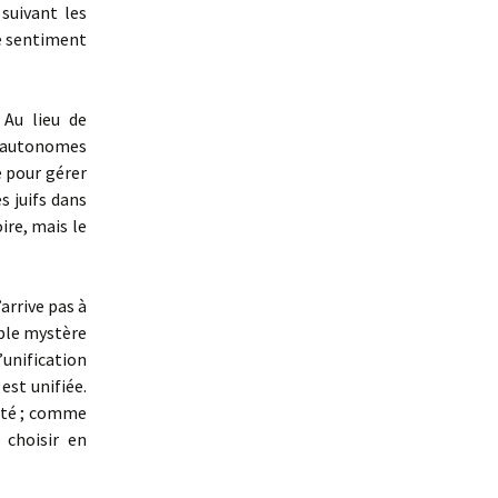
suivant les
le sentiment
 Au lieu de
 autonomes
e pour gérer
s juifs dans
ire, mais le
’arrive pas à
ouble mystère
’unification
est unifiée.
erté ; comme
 choisir en