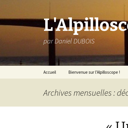
L'Alpillos
par Daniel DUBOIS
Aller
Accueil
Bienvenue sur l’Alpilloscope !
au
contenu
Archives mensuelles : d
« U