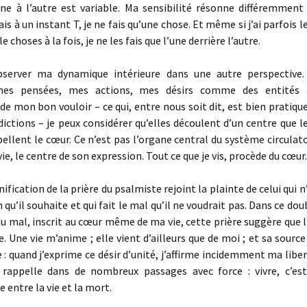
ne à l’autre est variable. Ma sensibilité résonne différemment 
ais à un instant T, je ne fais qu’une chose. Et même si j’ai parfois 
le choses à la fois, je ne les fais que l’une derrière l’autre.
server ma dynamique intérieure dans une autre perspective.
mes pensées, mes actions, mes désirs comme des entités
e mon bon vouloir – ce qui, entre nous soit dit, est bien pratiqu
ictions – je peux considérer qu’elles découlent d’un centre que le
pellent le cœur. Ce n’est pas l’organe central du système circulato
vie, le centre de son expression. Tout ce que je vis, procède du cœur.
nification de la prière du psalmiste rejoint la plainte de celui qui n
n qu’il souhaite et qui fait le mal qu’il ne voudrait pas. Dans ce d
du mal, inscrit au cœur même de ma vie, cette prière suggère que l
e. Une vie m’anime ; elle vient d’ailleurs que de moi ; et sa source 
 : quand j’exprime ce désir d’unité, j’affirme incidemment ma lib
e rappelle dans de nombreux passages avec force : vivre, c’est
entre la vie et la mort.