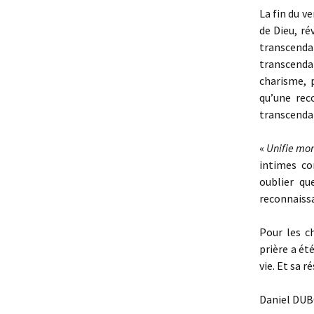
La fin du ve
de Dieu, ré
transcend
transcenda
charisme, 
qu’une rec
transcendanc
«
Unifie mon
intimes co
oublier qu
reconnaissa
Pour les c
prière a ét
vie. Et sa r
Daniel DUB