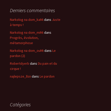
Derniers commentaires
Narkolog na dom_kaMi
dans
Juste
à temps !
Narkolog na dom_miMi
dans
Progrès, évolution,
métamorphose
Narkolog na dom_ouMi
dans
Le
pardon (2)
Robertdyerb
dans
Du pain et du
cirque !
najlepsze_llsn
dans
Le pardon
Catégories