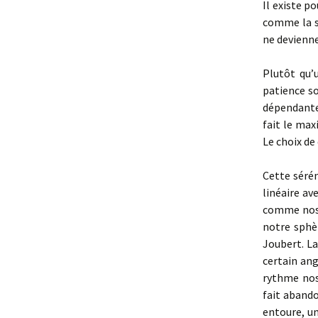
Il existe p
comme la s
ne devienn
Plutôt qu’
patience s
dépendante,
fait le max
Le choix de 
Cette sérén
linéaire a
comme nos 
notre sphè
Joubert. L
certain ang
rythme nos
fait abando
entoure, u