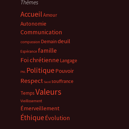
Thèmes
Accueil
Amour
Autonomie
Communication
deuil
Demain
compassion
famille
Espérance
Foi chrétienne
Langage
Politique
Pouvoir
PNL
Respect
souffrance
Sacré
Valeurs
Temps
Vieillissement
Émerveillement
Éthique
Évolution