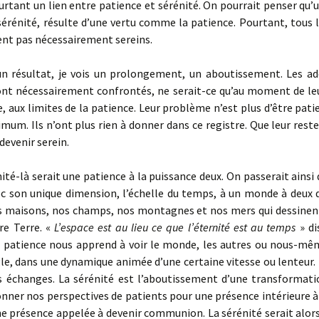
ourtant un lien entre patience et sérénité. On pourrait penser qu’
érénité, résulte d’une vertu comme la patience. Pourtant, tous l
ent pas nécessairement sereins.
un résultat, je vois un prolongement, un aboutissement. Les ad
ont nécessairement confrontés, ne serait-ce qu’au moment de leur
 aux limites de la patience. Leur problème n’est plus d’être patie
imum. Ils n’ont plus rien à donner dans ce registre. Que leur reste-
devenir serein.
ité-là serait une patience à la puissance deux. On passerait ains
vec son unique dimension, l’échelle du temps, à un monde à deux 
maisons, nos champs, nos montagnes et nos mers qui dessine
re Terre. «
L’espace est au lieu ce que l’éternité est au temps
» d
a patience nous apprend à voir le monde, les autres ou nous-mê
le, dans une dynamique animée d’une certaine vitesse ou lenteur.
 échanges. La sérénité est l’aboutissement d’une transformati
nner nos perspectives de patients pour une présence intérieure à
ne présence appelée à devenir communion. La sérénité serait alo