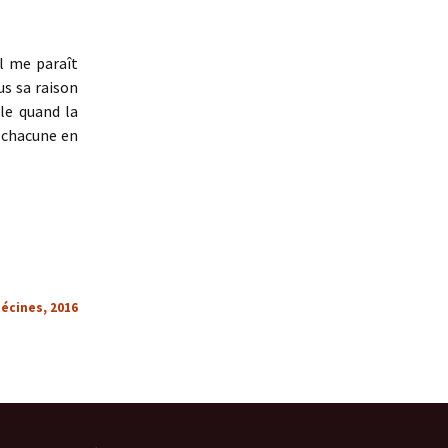
il me paraît
us sa raison
ile quand la
 chacune en
Décines, 201
6