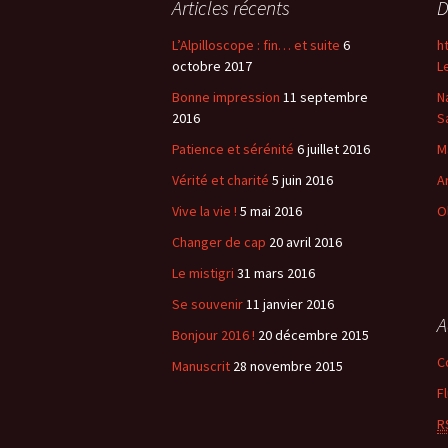
Articles récents
D
L’Alpilloscope : fin… et suite
6
h
octobre 2017
L
Bonne impression
11 septembre
N
2016
S
Patience et sérénité
6 juillet 2016
M
Vérité et charité
5 juin 2016
A
Vive la vie !
5 mai 2016
O
Changer de cap
20 avril 2016
Le mistigri
31 mars 2016
Se souvenir
11 janvier 2016
A
Bonjour 2016 !
20 décembre 2015
C
Manuscrit
28 novembre 2015
F
R