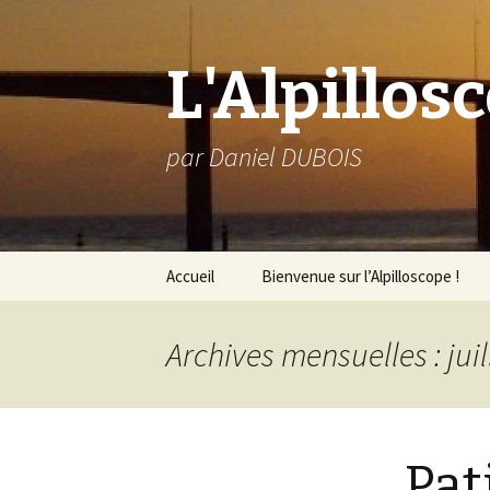
L'Alpillos
par Daniel DUBOIS
Aller
Accueil
Bienvenue sur l’Alpilloscope !
au
contenu
Archives mensuelles : juil
Pat