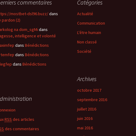
erniers commentaires
Catégories
ttps://mostbet-dsl96.buzz/
dans
Actualité
e pardon (2)
Communication
arkolog na dom_sgMi
dans
L'être humain
agesse, intelligence et volonté
Non classé
aximfep
dans
Bénédictions
Société
rtemfep
dans
Bénédictions
legfep
dans
Bénédictions
Archives
octobre 2017
dministration
septembre 2016
juillet 2016
onnexion
juin 2016
lux
RSS
des articles
mai 2016
SS
des commentaires