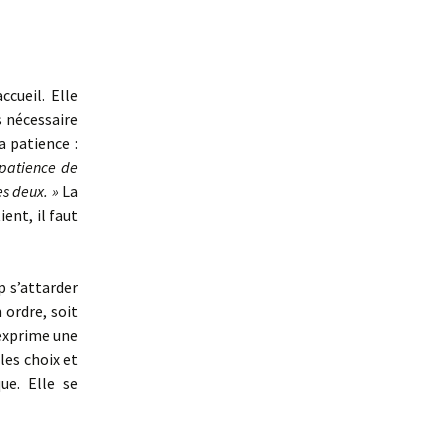
ccueil. Elle
s nécessaire
a patience :
 patience de
es deux. »
La
ent, il faut
p s’attarder
 ordre, soit
 exprime une
les choix et
ue. Elle se