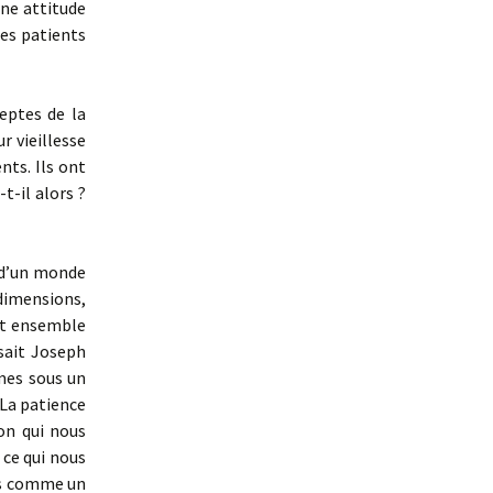
une attitude
es patients
eptes de la
 vieillesse
nts. Ils ont
t-il alors ?
i d’un monde
dimensions,
nt ensemble
isait Joseph
mes sous un
 La patience
on qui nous
 ce qui nous
rs comme un