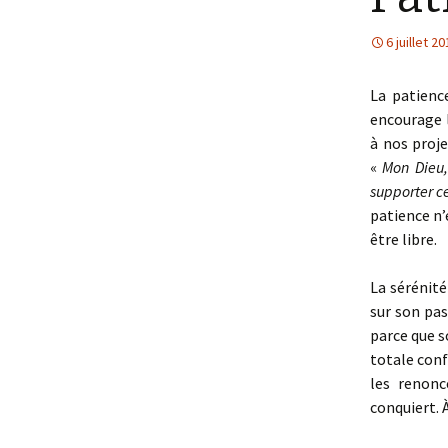
6 juillet 2
La patience
encourage l
à nos proje
«
Mon Dieu,
supporter ce
patience n’
être libre.
La sérénité
sur son pas
parce que s
totale conf
les renonc
conquiert.