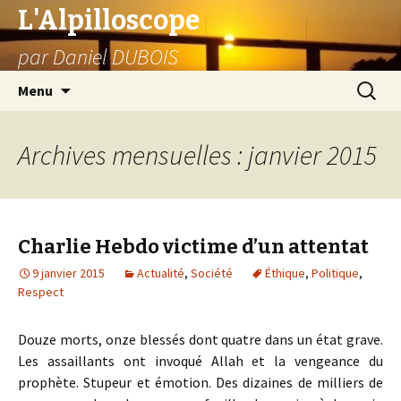
L'Alpilloscope
par Daniel DUBOIS
Aller
Recherc
Menu
au
contenu
Archives mensuelles : janvier 2015
Charlie Hebdo victime d’un attentat
9 janvier 2015
Actualité
,
Société
Éthique
,
Politique
,
Respect
Douze morts, onze blessés dont quatre dans un état grave.
Les assaillants ont invoqué Allah et la vengeance du
prophète. Stupeur et émotion. Des dizaines de milliers de