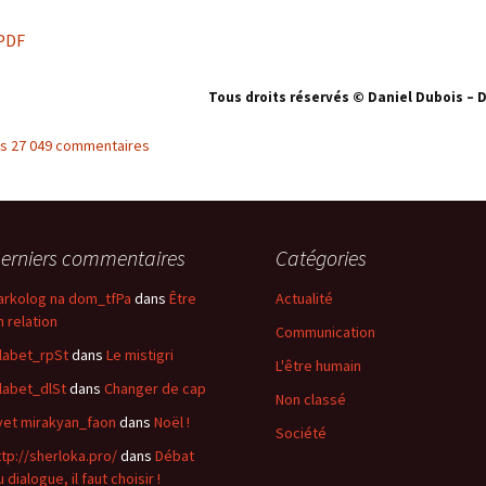
PDF
Tous droits réservés © Daniel Dubois – 
les 27 049 commentaires
erniers commentaires
Catégories
arkolog na dom_tfPa
dans
Être
Actualité
n relation
Communication
alabet_rpSt
dans
Le mistigri
L'être humain
alabet_dlSt
dans
Changer de cap
Non classé
vet mirakyan_faon
dans
Noël !
Société
ttp://sherloka.pro/
dans
Débat
 dialogue, il faut choisir !