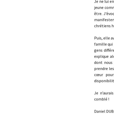
Je ne lui e
jeune comme
être. J’évo
manifesten
chrétiens h
Puis, elle a
famille qui 
gens différ
explique a
dont nous 
prendre les
cœur pour
disponibilit
Je n’aurai
comblé !
Daniel DUB