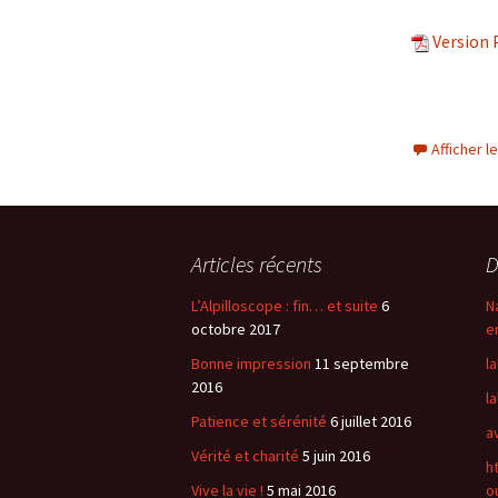
Version 
Afficher 
Articles récents
D
L’Alpilloscope : fin… et suite
6
N
octobre 2017
e
Bonne impression
11 septembre
l
2016
l
Patience et sérénité
6 juillet 2016
a
Vérité et charité
5 juin 2016
h
Vive la vie !
5 mai 2016
ou