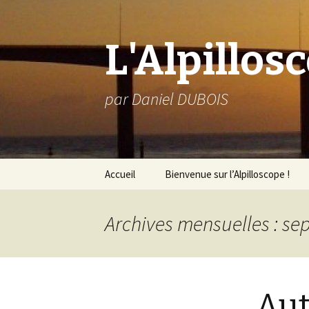
L'Alpillos
par Daniel DUBOIS
Aller
Accueil
Bienvenue sur l’Alpilloscope !
au
contenu
Archives mensuelles : s
Aut