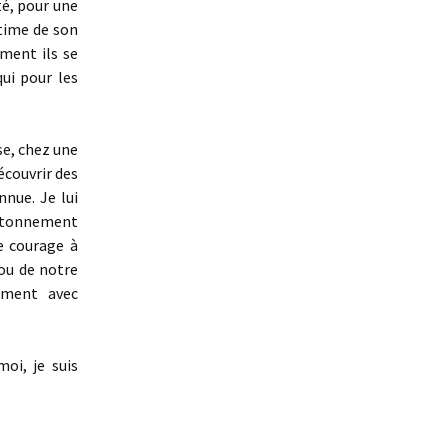
té, pour une
ntime de son
ment ils se
ui pour les
ise, chez une
découvrir des
nnue. Je lui
’étonnement
e courage à
 ou de notre
ement avec
oi, je suis