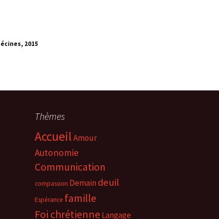
Décines, 201
5
Thèmes
Accueil
Amour
Autonomie
Communication
deuil
Demain
compassion
famille
Espérance
Foi chrétienne
Langage