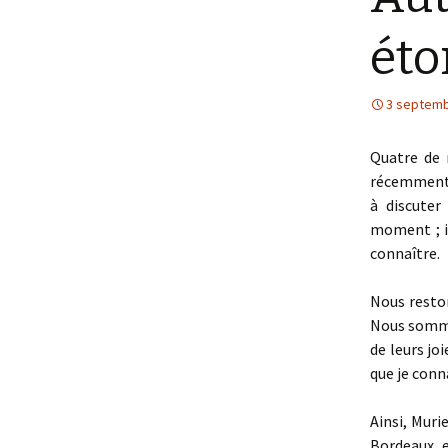
ét
3 septemb
Quatre de 
récemment, 
à discuter
moment ; i
connaître.
Nous resto
Nous sommes
de leurs joi
que je conna
Ainsi, Muri
Bordeaux, e