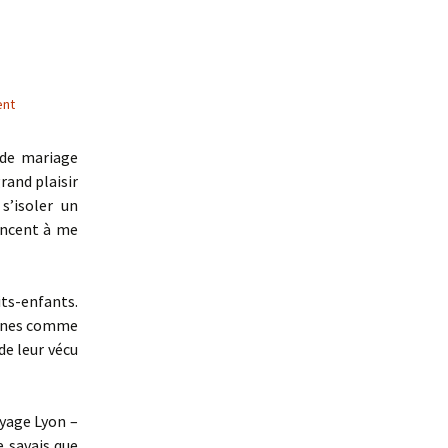
ent
 de mariage
rand plaisir
s’isoler un
encent à me
ts-enfants.
peines comme
 de leur vécu
oyage Lyon –
e savais que