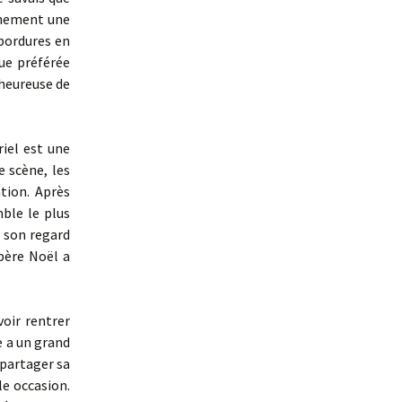
ainement une
 bordures en
que préférée
 heureuse de
riel est une
e scène, les
tion. Après
mble le plus
u son regard
père Noël a
voir rentrer
e a un grand
 partager sa
le occasion.