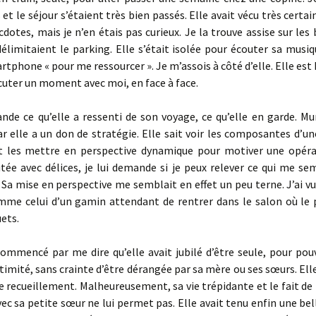
 et le séjour s’étaient très bien passés. Elle avait vécu très cert
cdotes, mais je n’en étais pas curieux. Je la trouve assise sur les
élimitaient le parking. Elle s’était isolée pour écouter sa musi
rtphone « pour me ressourcer ». Je m’assois à côté d’elle. Elle est
cuter un moment avec moi, en face à face.
nde ce qu’elle a ressenti de son voyage, ce qu’elle en garde. Mu
 elle a un don de stratégie. Elle sait voir les composantes d’un
et les mettre en perspective dynamique pour motiver une opéra
utée avec délices, je lui demande si je peux relever ce qui me se
Sa mise en perspective me semblait en effet un peu terne. J’ai v
omme celui d’un gamin attendant de rentrer dans le salon où le 
uets.
commencé par me dire qu’elle avait jubilé d’être seule, pour pou
timité, sans crainte d’être dérangée par sa mère ou ses sœurs. Ell
e recueillement. Malheureusement, sa vie trépidante et le fait de
c sa petite sœur ne lui permet pas. Elle avait tenu enfin une bel