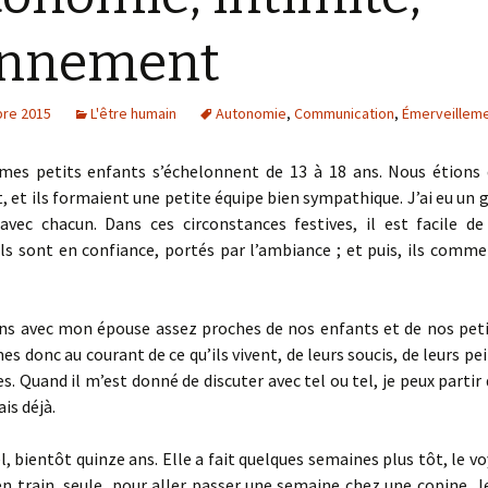
onnement
re 2015
L'être humain
Autonomie
,
Communication
,
Émerveillem
mes petits enfants s’échelonnent de 13 à 18 ans. Nous étions
et ils formaient une petite équipe bien sympathique. J’ai eu un g
 avec chacun. Dans ces circonstances festives, il est facile de 
ls sont en confiance, portés par l’ambiance ; et puis, ils comm
ns avec mon épouse assez proches de nos enfants et de nos peti
 donc au courant de ce qu’ils vivent, de leurs soucis, de leurs 
es. Quand il m’est donné de discuter avec tel ou tel, je peux partir
is déjà.
el, bientôt quinze ans. Elle a fait quelques semaines plus tôt, le v
n train, seule, pour aller passer une semaine chez une copine. J