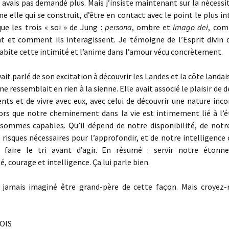
n avais pas demandé plus. Mais j’insiste maintenant sur la nécessi
 elle qui se construit, d’être en contact avec le point le plus i
que les trois « soi » de Jung :
persona
, ombre et
imago dei
, com
t et comment ils interagissent. Je témoigne de l’Esprit divin q
abite cette intimité et l’anime dans l’amour vécu concrètement.
vait parlé de son excitation à découvrir les Landes et la côte landa
ne ressemblait en rien à la sienne. Elle avait associé le plaisir de 
ents et de vivre avec eux, avec celui de découvrir une nature inco
lors que notre cheminement dans la vie est intimement lié à l
sommes capables. Qu’il dépend de notre disponibilité, de notr
 risques nécessaires pour l’approfondir, et de notre intelligence
 faire le tri avant d’agir. En résumé : servir notre étonn
é, courage et intelligence. Ça lui parle bien.
s jamais imaginé être grand-père de cette façon. Mais croyez-m
OIS