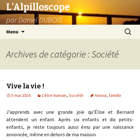
L'Alpilloscope
par Daniel DUBOIS
Aller
Recherc
Menu
au
contenu
Archives de catégorie : Société
Vive la vie !
5 mai 2016
L'être humain
,
Société
Amour
,
famille
J’apprends avec une grande joie qu’Élise et Bernard
attendent un enfant. Après six enfants et dix petits-
enfants, je reste toujours aussi ému par une naissance
annoncée, même en dehors de ma maison.