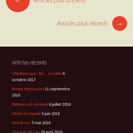
Articles plus anciens
Navigation
des
→
Articles plus récents
articles
Articles récents
L’Alpilloscope : fin… et suite
6
octobre 2017
Bonne impression
11 septembre
2016
Patience et sérénité
6 juillet 2016
Vérité et charité
5 juin 2016
Vive la vie !
5 mai 2016
Changer de cap
20 avril 2016