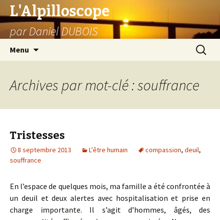
L'Alpilloscope
par Daniel DUBOIS
Aller
Recherc
Menu
au
contenu
Archives par mot-clé : souffrance
Tristesses
8 septembre 2013
L'être humain
compassion
,
deuil
,
souffrance
En l’espace de quelques mois, ma famille a été confrontée à
un deuil et deux alertes avec hospitalisation et prise en
charge importante. Il s’agit d’hommes, âgés, des