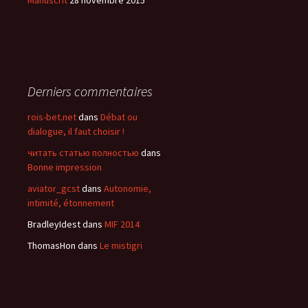
Manuscrit
28 novembre 2015
Derniers commentaires
rois-bet.net
dans
Débat ou
dialogue, il faut choisir !
читать статью полностью
dans
Bonne impression
aviator_gcst
dans
Autonomie,
intimité, étonnement
BradleyIdest
dans
MIF 2014
ThomasHon
dans
Le mistigri