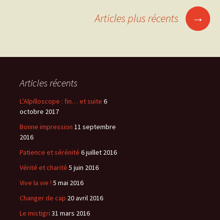
→
Articles plus récents
Navigation
des
Articles récents
articles
L’Alpilloscope : fin… et suite
6
octobre 2017
Bonne impression
11 septembre
2016
Patience et sérénité
6 juillet 2016
Vérité et charité
5 juin 2016
Vive la vie !
5 mai 2016
Changer de cap
20 avril 2016
Le mistigri
31 mars 2016