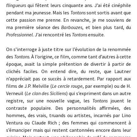
flingueurs
qui fêtent leurs cinquante ans. J’ai été cinéphile
pendant ma jeunesse. Mais les
Tontons
sont sortis avant que
cette passion me prenne. En revanche, je me souviens de
ma première séance des
Barbouzes
, et bien plus tard, du
Professionnel.
J’ai rencontré les
Tontons
ensuite.
On s’interroge à juste titre sur l’évolution de la renommée
des
Tontons
. À l’origine, ce film, comme tant d’autres à cette
époque, avait la simple prétention de divertir à partir de
clichés faciles. On entend dire, du reste, que Lautner
n’appréciait pas ce succès à retardement. Par rapport aux
films de J.P. Melville (
Le cercle rouge
, par exemple) ou de H.
Verneuil (
Le clan des Siciliens
) qui s’expriment dans un autre
registre, sur une nouvelle vague, les
Tontons
jouent le
contraste populaire
.
Des personnalités affirmées, des
hommes, des vrais, truands ou artistes, incarnés par Lino
Ventura ou Claude Rich ; des femmes qui commencent à
s’émanciper mais qui restent cantonnées encore dans leur