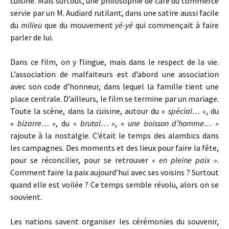
cuisine. Mais surtout, une philosophie de café du commerce
servie par un M. Audiard rutilant, dans une satire aussi facile
du
milieu
que du mouvement
yé-yé
qui commençait à faire
parler de lui.
Dans ce film, on y flingue, mais dans le respect de la vie.
L’association de malfaiteurs est d’abord une association
avec son code d’honneur, dans lequel la famille tient une
place centrale. D’ailleurs, le film se termine par un mariage.
Toute la scène, dans la cuisine, autour du «
spécial… »
, du
«
bizarre… »
, du «
brutal… »
, «
une boisson d’homme… »
rajoute à la nostalgie. C’était le temps des alambics dans
les campagnes. Des moments et des lieux pour faire la fête,
pour se réconcilier, pour se retrouver «
en pleine paix »
.
Comment faire la paix aujourd’hui avec ses voisins ? Surtout
quand elle est voilée ? Ce temps semble révolu, alors on se
souvient.
Les nations savent organiser les cérémonies du souvenir,