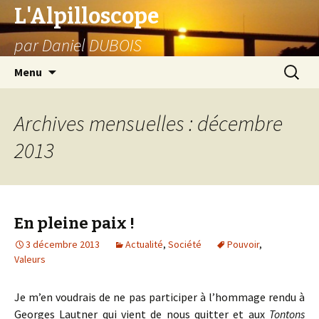
L'Alpilloscope
par Daniel DUBOIS
Aller
Recherc
Menu
au
contenu
Archives mensuelles : décembre
2013
En pleine paix !
3 décembre 2013
Actualité
,
Société
Pouvoir
,
Valeurs
Je m’en voudrais de ne pas participer à l’hommage rendu à
Georges Lautner qui vient de nous quitter et aux
Tontons