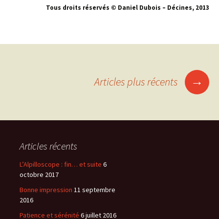
Tous droits réservés © Daniel Dubois – Décines, 2013
→
Articles plus récents
Navigation
des
Articles récents
articles
L’Alpilloscope : fin… et suite
6
octobre 2017
Bonne impression
11 septembre
2016
Patience et sérénité
6 juillet 2016