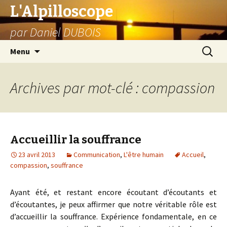
L'Alpilloscope
par Daniel DUBOIS
Aller
Recherc
Menu
au
contenu
Archives par mot-clé : compassion
Accueillir la souffrance
23 avril 2013
Communication
,
L'être humain
Accueil
,
compassion
,
souffrance
Ayant été, et restant encore écoutant d’écoutants et
d’écoutantes, je peux affirmer que notre véritable rôle est
d’accueillir la souffrance. Expérience fondamentale, en ce