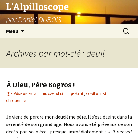
L'Alpilloscope
par Daniel DUBOIS
Aller
Recherc
Menu
au
contenu
Archives par mot-clé : deuil
À Dieu, Père Bogros !
9 février 2014
Actualité
deuil
,
famille
,
Foi
chrétienne
Je viens de perdre mon deuxième père. Il s’est éteint dans la
sérénité de son grand âge. Nous avons été prévenus de son
décès par sa nièce, presque immédiatement : «
Il pensait