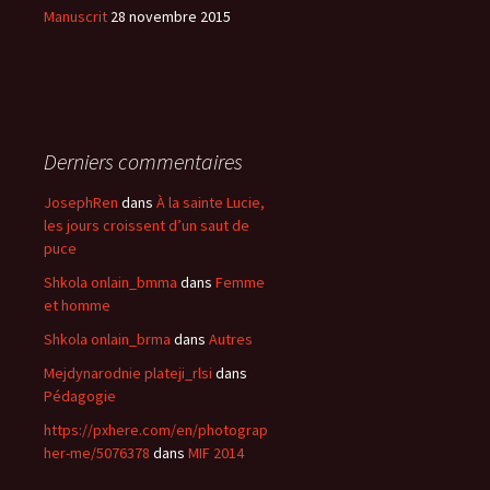
Manuscrit
28 novembre 2015
Derniers commentaires
JosephRen
dans
À la sainte Lucie,
les jours croissent d’un saut de
puce
Shkola onlain_bmma
dans
Femme
et homme
Shkola onlain_brma
dans
Autres
Mejdynarodnie plateji_rlsi
dans
Pédagogie
https://pxhere.com/en/photograp
her-me/5076378
dans
MIF 2014