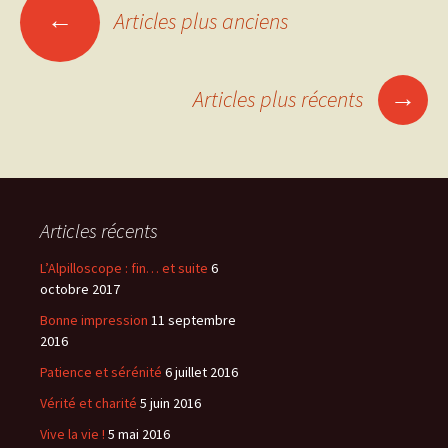
←
Articles plus anciens
Navigation
des
→
Articles plus récents
articles
Articles récents
L’Alpilloscope : fin… et suite
6
octobre 2017
Bonne impression
11 septembre
2016
Patience et sérénité
6 juillet 2016
Vérité et charité
5 juin 2016
Vive la vie !
5 mai 2016