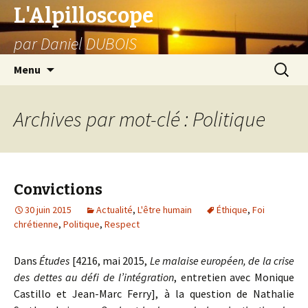
L'Alpilloscope
par Daniel DUBOIS
Aller
Recherc
Menu
au
contenu
Archives par mot-clé : Politique
Convictions
30 juin 2015
Actualité
,
L'être humain
Éthique
,
Foi
chrétienne
,
Politique
,
Respect
Dans
Études
[4216, mai 2015,
Le malaise européen, de la crise
des dettes au défi de l’intégration
, entretien avec Monique
Castillo et Jean-Marc Ferry], à la question de Nathalie