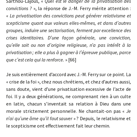
Sarthou-Lajous, «
Quel est le danger de la privatisation des
convictions ?
», la réponse de J.-M. Ferry mérite attention :
«
La privatisation des convictions peut générer relativisme et
s
ce
pticisme quant aux valeurs elles-mêmes, et dans d’autres
groupes, induire une sectarisation, ferment par excellence des
crises identitaires. D’une façon générale, une conviction,
qu’elle soit ou non d’origine religieuse, n’a pas intérêt à la
privatisation ; elle a plus à gagner à l’épreuve publique, parce
que c’est cela qui la renforce.
» [66]
Je suis entièrement d’accord avec J.-M. Ferry sur ce point. La
« crise de la foi », chez nous chrétiens, et chez d’autres aussi,
sans doute, vient d’une privatisation excessive de l’acte de
foi. Il y a deux générations, ne comprenant rien à un culte
en latin, chacun s’inventait sa relation à Dieu dans une
morale strictement personnelle. Ne chantait-on pas «
Je
n’ai qu’une âme qu’il faut sauver
» ? Depuis, le relativisme et
le scepticisme ont effectivement fait leur chemin.